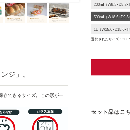
200ml（W9.3×D9.2×
500ml（W18.6×D9.3
1L（W15.6×D15.6×H
選択されたサイズ：500ml（W
レンジ」。
保存できるサイズ。この形が一
セット品はこ