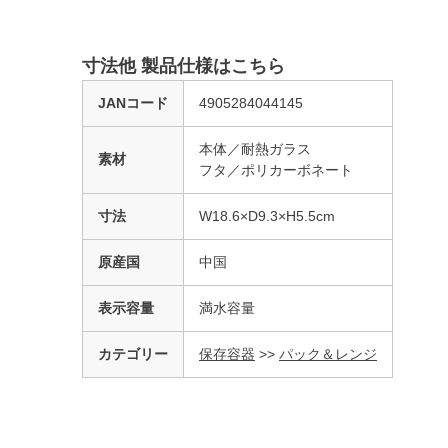
寸法他 製品仕様はこちら
JANコード
4905284044145
本体／耐熱ガラス
素材
フタ／ポリカーボネート
寸法
W18.6×D9.3×H5.5cm
原産国
中国
表示容量
満水容量
カテゴリー
保存容器
>>
パック＆レンジ