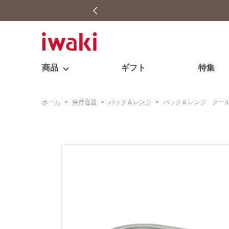
商品
ギフト
特集
ホーム
>
保存容器
>
パック＆レンジ
>
パック＆レンジ クー