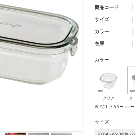
商品コード
サイズ
カラー
在庫
カラー
クリア
ク
選択されたカラー：クー
サイズ
200ml（W9.3×D9.2×