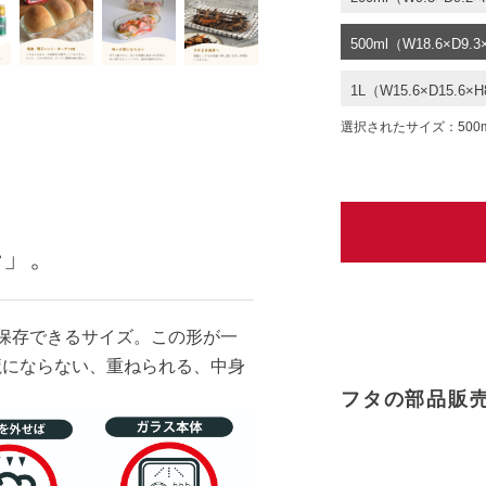
500ml（W18.6×D9.3
1L（W15.6×D15.6×H
選択されたサイズ：500ml（W
ー」。
保存できるサイズ。この形が一
魔にならない、重ねられる、中身
フタの部品販