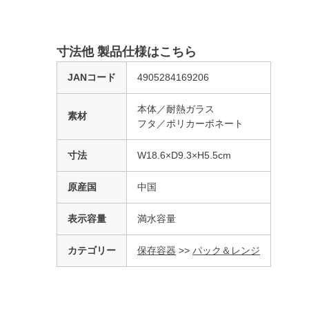
寸法他 製品仕様はこちら
JANコード
4905284169206
本体／耐熱ガラス
素材
フタ／ポリカーボネート
寸法
W18.6×D9.3×H5.5cm
原産国
中国
表示容量
満水容量
カテゴリー
保存容器
>>
パック＆レンジ